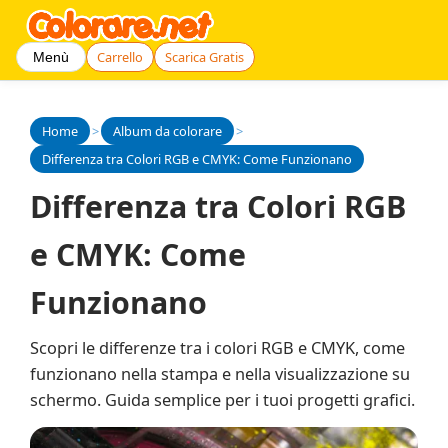
Carrello
Scarica Gratis
Menù
Home
>
Album da colorare
>
Differenza tra Colori RGB e CMYK: Come Funzionano
Differenza tra Colori RGB
e CMYK: Come
Funzionano
Scopri le differenze tra i colori RGB e CMYK, come
funzionano nella stampa e nella visualizzazione su
schermo. Guida semplice per i tuoi progetti grafici.