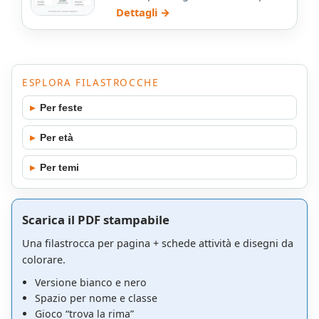
ai significati dei colori
Dettagli →
nell'abbigliamento,…
ESPLORA FILASTROCCHE
▸
Per feste
▸
Per età
▸
Per temi
Scarica il PDF stampabile
Una filastrocca per pagina + schede attività e disegni da
colorare.
Versione bianco e nero
Spazio per nome e classe
Gioco “trova la rima”