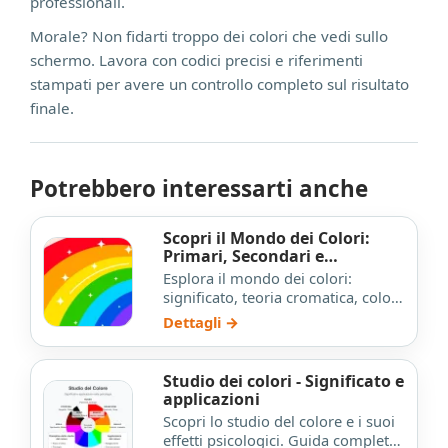
professionali.
Morale? Non fidarti troppo dei colori che vedi sullo
schermo. Lavora con codici precisi e riferimenti
stampati per avere un controllo completo sul risultato
finale.
Potrebbero interessarti anche
Scopri il Mondo dei Colori:
Primari, Secondari e
Significato
Esplora il mondo dei colori:
significato, teoria cromatica, colori
primari, secondari e
Dettagli →
complementari. Scopri l'mporta…
Studio dei colori - Significato e
applicazioni
Scopri lo studio del colore e i suoi
effetti psicologici. Guida completa