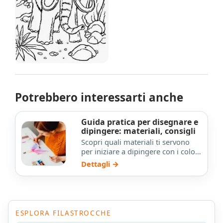
Potrebbero interessarti anche
Guida pratica per disegnare e
dipingere: materiali, consigli
Scopri quali materiali ti servono
per iniziare a dipingere con i colori
a olio: guida passo passo, consigli
Dettagli →
su pennell…
ESPLORA FILASTROCCHE