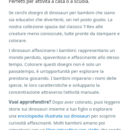
Perfetti per attività a casa o a scuola.
Se cerchi disegni di dinosauri per bambini che siano
sia educativi che divertenti, sei nel posto giusto. La
nostra collezione spazia dal classico T-Rex alle
creature meno conosciute, tutte pronte da stampare e
colorare.
I dinosauri affascinano i bambini: rappresentano un
mondo perduto, spaventoso e affascinante allo stesso
tempo. Colorare questi disegni non è solo un
passatempo, è un'opportunità per esplorare la
preistoria giocando. I bambini imparano i nomi delle
specie, le loro caratteristiche e sviluppano la
concentrazione attraverso l'attività manuale.
Vuoi approfondire?
Dopo aver colorato, puoi leggere
storie sui dinosauri insieme a tuo figlio o esplorare
una
enciclopedia illustrata sui dinosauri
per scoprire
curiosità affascinanti. Molti bambini amano poi
cimentarsi con un
libro interattivo con alette
che rende