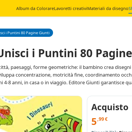
Album da Colorare
Lavoretti creativi
Materiali da disegno
S
sci i Puntini 80 Pagine Giunti
nisci i Puntini 80 Pagine
i, città, paesaggi, forme geometriche: il bambino crea diseg
Sviluppa concentrazione, motricità fine, coordinamento occh
 4-8 anni, in casa o in viaggio. Editore Giunti garantisce q
Acquisto
5
,99
€