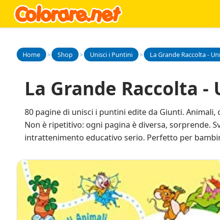
Home
>
Shop
>
Unisci i Puntini
>
La Grande Raccolta - Uni
La Grande Raccolta - U
80 pagine di unisci i puntini edite da Giunti. Animal
Non è ripetitivo: ogni pagina è diversa, sorprende. 
intrattenimento educativo serio. Perfetto per bambini