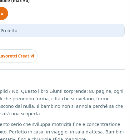
ibile (max 50)
lo
 Protetto
Lavoretti Creativi
mplici? No. Questo libro Giunti sorprende: 80 pagine, ogni
i che prendono forma, città che si rivelano, forme
scono dal nulla. Il bambino non si annoia perché sa che
 sarà una scoperta.
ento serio che sviluppa motricità fine e concentrazione
to. Perfetto in casa, in viaggio, in sala d'attesa. Bambini
tentativi fino a chi vuole sfida maggiore.