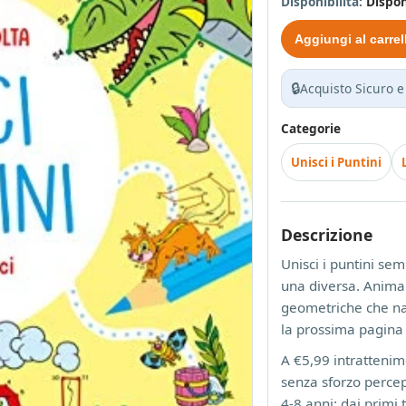
Disponibilità:
Dispon
Aggiungi al carrel
🔒
Acquisto Sicuro e
Categorie
Unisci i Puntini
Descrizione
Unisci i puntini se
una diversa. Animal
geometriche che na
la prossima pagina
A €5,99 intrattenim
senza sforzo percepi
4-8 anni: dai primi 