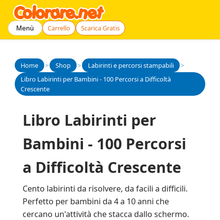
Carrello
Scarica Gratis
Menù
Home
>
Shop
>
Labirinti e percorsi stampabili
>
Libro Labirinti per Bambini - 100 Percorsi a Difficoltà
Crescente
Libro Labirinti per
Bambini - 100 Percorsi
a Difficoltà Crescente
Cento labirinti da risolvere, da facili a difficili.
Perfetto per bambini da 4 a 10 anni che
cercano un'attività che stacca dallo schermo.