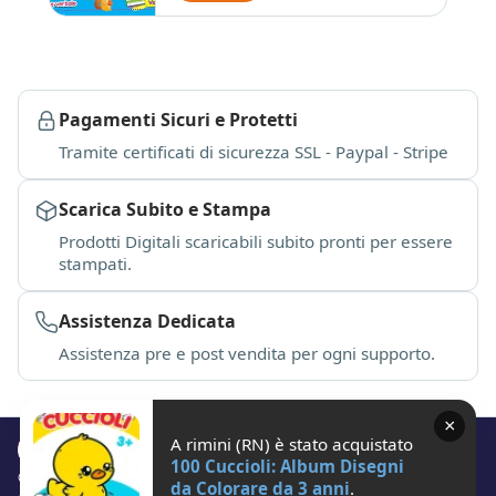
Pagamenti Sicuri e Protetti
Tramite certificati di sicurezza SSL - Paypal - Stripe
Scarica Subito e Stampa
Prodotti Digitali scaricabili subito pronti per essere
stampati.
Assistenza Dedicata
Assistenza pre e post vendita per ogni supporto.
×
A rimini (RN) è stato acquistato
100 Cuccioli: Album Disegni
© 2026 Studio Calieri P.IVA IT04699600401. All rights reserved.
da Colorare da 3 anni
.