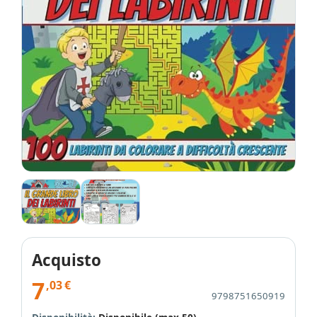
Acquisto
7
,03
€
9798751650919