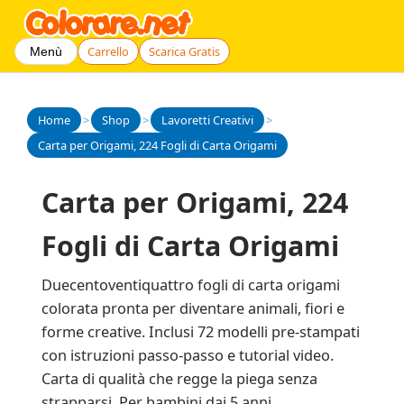
Carrello
Scarica Gratis
Menù
Home
>
Shop
>
Lavoretti Creativi
>
Carta per Origami, 224 Fogli di Carta Origami
Carta per Origami, 224
Fogli di Carta Origami
Duecentoventiquattro fogli di carta origami
colorata pronta per diventare animali, fiori e
forme creative. Inclusi 72 modelli pre-stampati
con istruzioni passo-passo e tutorial video.
Carta di qualità che regge la piega senza
strapparsi. Per bambini dai 5 anni.