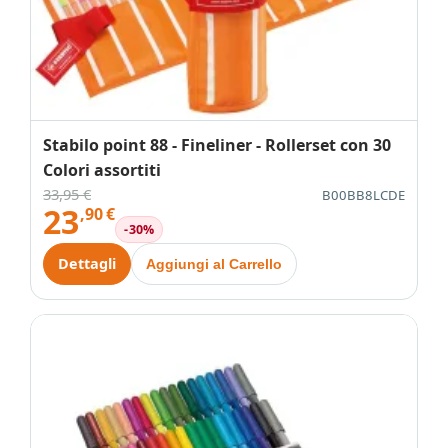
Stabilo point 88 - Fineliner - Rollerset con 30
Colori assortiti
33,95 €
B00BB8LCDE
23
,90
€
-30%
Dettagli
Aggiungi al Carrello