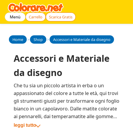
Carrello
Scarica Gratis
Menù
Home
>
Shop
>
Accessori e Materiale da disegno
Accessori e Materiale
da disegno
Che tu sia un piccolo artista in erba o un
appassionato del colore a tutte le età, qui trovi
gli strumenti giusti per trasformare ogni foglio
bianco in un capolavoro. Dalle matite colorate
ai pennarelli, dai temperamatite alle gomme
divertenti, fino agli astucci e alle penne
leggi tutto
glitterate: ogni accessorio è scelto con cura