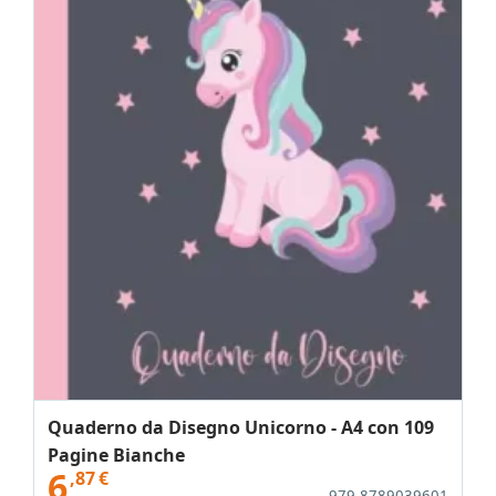
Quaderno da Disegno Unicorno - A4 con 109
Pagine Bianche
6
,87
€
979-8789039601